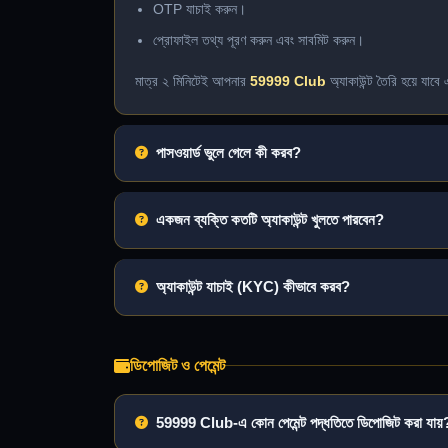
OTP যাচাই করুন।
প্রোফাইল তথ্য পূরণ করুন এবং সাবমিট করুন।
মাত্র ২ মিনিটেই আপনার
59999 Club
অ্যাকাউন্ট তৈরি হয়ে যাব
পাসওয়ার্ড ভুলে গেলে কী করব?
একজন ব্যক্তি কতটি অ্যাকাউন্ট খুলতে পারবেন?
অ্যাকাউন্ট যাচাই (KYC) কীভাবে করব?
ডিপোজিট ও পেমেন্ট
59999 Club-এ কোন পেমেন্ট পদ্ধতিতে ডিপোজিট করা যায়