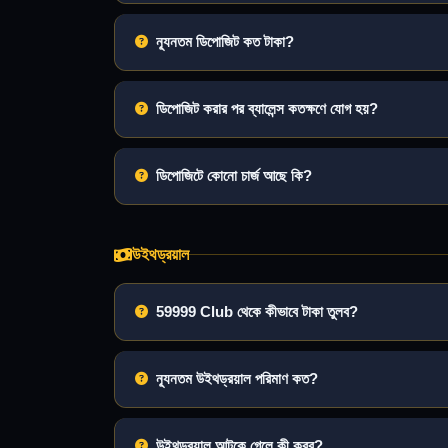
ন্যূনতম ডিপোজিট কত টাকা?
ডিপোজিট করার পর ব্যালেন্স কতক্ষণে যোগ হয়?
ডিপোজিটে কোনো চার্জ আছে কি?
উইথড্রয়াল
59999 Club থেকে কীভাবে টাকা তুলব?
ন্যূনতম উইথড্রয়াল পরিমাণ কত?
উইথড্রয়াল আটকে গেলে কী করব?