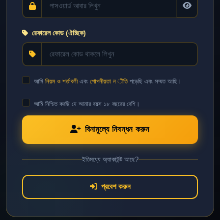
রেফারেল কোড (ঐচ্ছিক)
আমি
নিয়ম ও শর্তাবলী
এবং
গোপনীয়তা ন ীতি
পড়েছি এবং সম্মত আছি।
আমি নিশ্চিত করছি যে আমার বয়স ১৮ বছরের বেশি।
বিনামূল্যে নিবন্ধন করুন
ইতিমধ্যে অ্যাকাউন্ট আছে?
প্রবেশ করুন