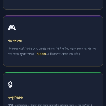
🎮
শত শত গেম
নিবন্ধনের পরেই ফিশার গেম, জোকার পোকার, পিপি লাইভ, ফরচুন জেমস সহ শত শত
গেম খেলার সুযোগ পাবেন।
59999
-এ বিনোদনের কোনো শেষ নেই।
🔒
সম্পূর্ণ নিরাপদ
SSL এনক্রিপশন ও উন্নত নিরাপত্তা ব্যবস্থায় আপনার তথ্য ও অর্থ সুরক্ষিত।