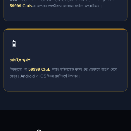
59999 Club
-এ আপনার গোপনীয়তা আমাদের সর্বোচ্চ অগ্রাধিকার।
📱
মোবাইল অ্যাপ
নিবন্ধনের পর
59999 Club
অ্যাপ ডাউনলোড করুন এবং যেকোনো জায়গা থেকে
খেলুন। Android ও iOS উভয় প্ল্যাটফর্মে উপলব্ধ।