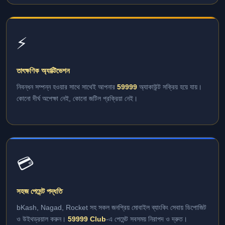
⚡
তাৎক্ষণিক অ্যাক্টিভেশন
নিবন্ধন সম্পন্ন হওয়ার সাথে সাথেই আপনার
59999
অ্যাকাউন্ট সক্রিয় হয়ে যায়।
কোনো দীর্ঘ অপেক্ষা নেই, কোনো জটিল প্রক্রিয়া নেই।
💳
সহজ পেমেন্ট পদ্ধতি
bKash, Nagad, Rocket সহ সকল জনপ্রিয় মোবাইল ব্যাংকিং সেবায় ডিপোজিট
ও উইথড্রয়াল করুন।
59999 Club
-এ পেমেন্ট সবসময় নিরাপদ ও দ্রুত।