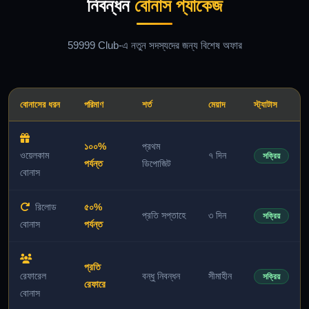
নিবন্ধন
বোনাস প্যাকেজ
59999 Club-এ নতুন সদস্যদের জন্য বিশেষ অফার
বোনাসের ধরন
পরিমাণ
শর্ত
মেয়াদ
স্ট্যাটাস
১০০%
প্রথম
ওয়েলকাম
৭ দিন
সক্রিয়
পর্যন্ত
ডিপোজিট
বোনাস
রিলোড
৫০%
প্রতি সপ্তাহে
৩ দিন
সক্রিয়
বোনাস
পর্যন্ত
প্রতি
রেফারেল
বন্ধু নিবন্ধন
সীমাহীন
সক্রিয়
রেফারে
বোনাস