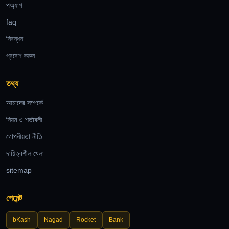
পঅ্যাপ
faq
নিবন্ধন
প্রবেশ করুন
তথ্য
আমাদের সম্পর্কে
নিয়ম ও শর্তাবলী
গোপনীয়তা নীতি
দায়িত্বশীল খেলা
sitemap
পেমেন্ট
bKash
Nagad
Rocket
Bank