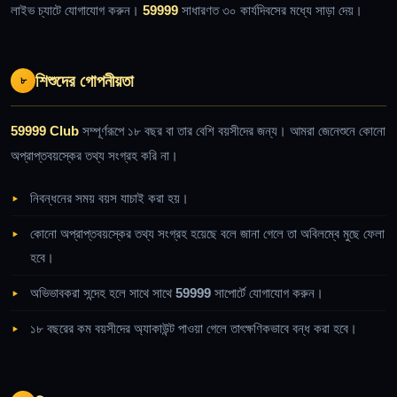
লাইভ চ্যাটে যোগাযোগ করুন।
59999
সাধারণত ৩০ কার্যদিবসের মধ্যে সাড়া দেয়।
শিশুদের গোপনীয়তা
৮
59999 Club
সম্পূর্ণরূপে ১৮ বছর বা তার বেশি বয়সীদের জন্য। আমরা জেনেশুনে কোনো
অপ্রাপ্তবয়স্কের তথ্য সংগ্রহ করি না।
নিবন্ধনের সময় বয়স যাচাই করা হয়।
কোনো অপ্রাপ্তবয়স্কের তথ্য সংগ্রহ হয়েছে বলে জানা গেলে তা অবিলম্বে মুছে ফেলা
হবে।
অভিভাবকরা সন্দেহ হলে সাথে সাথে
59999
সাপোর্টে যোগাযোগ করুন।
১৮ বছরের কম বয়সীদের অ্যাকাউন্ট পাওয়া গেলে তাৎক্ষণিকভাবে বন্ধ করা হবে।