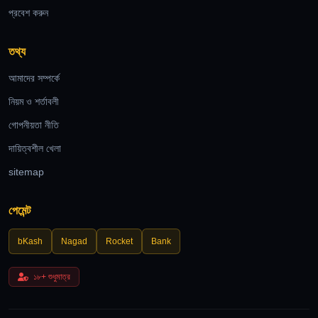
প্রবেশ করুন
তথ্য
আমাদের সম্পর্কে
নিয়ম ও শর্তাবলী
গোপনীয়তা নীতি
দায়িত্বশীল খেলা
sitemap
পেমেন্ট
bKash
Nagad
Rocket
Bank
১৮+ শুধুমাত্র