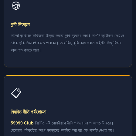
🍪
কুকি নিয়ন্ত্রণ
আমরা ব্রাউজিং অভিজ্ঞতা উন্নত করতে কুকি ব্যবহার করি। আপনি ব্রাউজার সেটিংস
থেকে কুকি নিয়ন্ত্রণ করতে পারবেন। তবে কিছু কুকি বন্ধ করলে সাইটের কিছু ফিচার
কাজ নাও করতে পারে।
📋
নিয়মিত নীতি পর্যালোচনা
59999 Club
নিয়মিত এই গোপনীয়তা নীতি পর্যালোচনা ও আপডেট করে।
যেকোনো পরিবর্তনের আগে সদস্যদের অবহিত করা হয় এবং সম্মতি নেওয়া হয়।