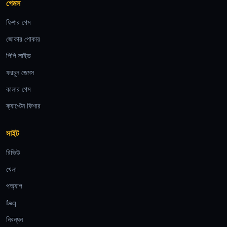
গেমস
ফিশার গেম
জোকার পোকার
পিপি লাইভ
ফরচুন জেমস
কালার গেম
ক্যাপ্টেন ফিশার
সাইট
রিভিউ
খেলা
পঅ্যাপ
faq
নিবন্ধন