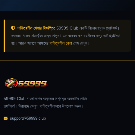
দায়িত্বশীল খেলার বিজ্ঞপ্তি:
59999 Club একটি বিনোদনমূলক প্ল্যাটফর্ম।
সবসময় নিজের সামর্থ্যের মধ্যে খেলুন। ১৮ বছরের কম বয়সীদের জন্য এই প্ল্যাটফর্ম
নয়। আরও জানতে আমাদের
দায়িত্বশীল খেলা
পেজ দেখুন।
59999 Club বাংলাদেশের অন্যতম বিশ্বস্ত অনলাইন গেমিং
প্ল্যাটফর্ম। নিরাপদে খেলুন, দায়িত্বশীলভাবে উপভোগ করুন।
support@59999.club