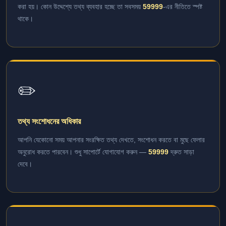
করা হয়। কোন উদ্দেশ্যে তথ্য ব্যবহার হচ্ছে তা সবসময়
59999
-এর নীতিতে স্পষ্ট
থাকে।
✏️
তথ্য সংশোধনের অধিকার
আপনি যেকোনো সময় আপনার সংরক্ষিত তথ্য দেখতে, সংশোধন করতে বা মুছে ফেলার
অনুরোধ করতে পারবেন। শুধু সাপোর্টে যোগাযোগ করুন —
59999
দ্রুত সাড়া
দেবে।